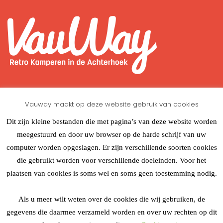
Over ons
Vauway maakt op deze website gebruik van cookies
VauWay is een onderneming die retro volkswagen kampeer
busjes verhuurd.
Dit zijn kleine bestanden die met pagina’s van deze website worden
En u kunt met een Paradiso genieten van Retro kamperen
meegestuurd en door uw browser op de harde schrijf van uw
in de Achterhoek.
computer worden opgeslagen. Er zijn verschillende soorten cookies
Bekijk onze Accomodaties
die gebruikt worden voor verschillende doeleinden. Voor het
Volkswagen T1 Trouwbusje Huren
plaatsen van cookies is soms wel en soms geen toestemming nodig.
Bekijk onze routes
Als u meer wilt weten over de cookies die wij gebruiken, de
Zelf rondrijden met de Bus
gegevens die daarmee verzameld worden en over uw rechten op dit